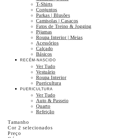
T-Shirts
Conjuntos
Parkas | Blusões
Camisolas | Casacos
Fatos de Treino & Jogging
Pijamas
Roupa Interior | Meias
Acessórios
Calçado
Básicos
RECÉM-NASCIDO
Ver Tudo
Vestuário
Roupa Interior
Puericultura
PUERICULTURA
Ver Tudo
Auto & Passeio
Quarto
Refeição
Tamanho
Cor
2 selecionados
Preço