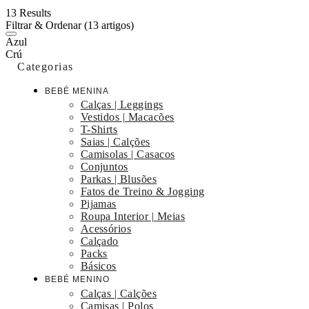
13 Results
Filtrar & Ordenar
(13 artigos)
Azul
Crú
Categorias
BEBÉ MENINA
Calças | Leggings
Vestidos | Macacões
T-Shirts
Saias | Calções
Camisolas | Casacos
Conjuntos
Parkas | Blusões
Fatos de Treino & Jogging
Pijamas
Roupa Interior | Meias
Acessórios
Calçado
Packs
Básicos
BEBÉ MENINO
Calças | Calções
Camisas | Polos