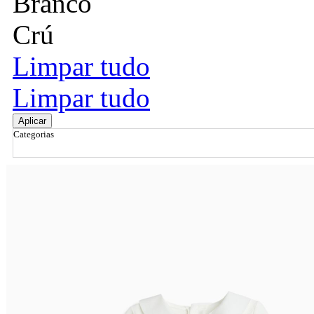
Branco
Crú
Limpar tudo
Limpar tudo
Aplicar
Categorias
Ordenar por
Relevância
Relevância
Preço Crescente
Preço Decrescente
Nome do Produto A - Z
Nome do Produto Z - A
Filtrar & Ordenar