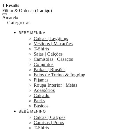
1 Results
Filtrar & Ordenar
(1 artigo)
Amarelo
Categorias
BEBÉ MENINA
Calças | Leggings
Vestidos | Macacões
T-Shirts
Saias | Calções
Camisolas | Casacos
Conjuntos
Parkas | Blusões
Fatos de Treino & Jogging
Pijamas
Roupa Interior | Meias
Acessórios
Calçado
Packs
Básicos
BEBÉ MENINO
Calças | Calções
Camisas | Polos
T-Shirts