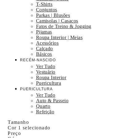
T-Shirts
Conjuntos
Parkas | Blusões
Camisolas | Casacos
Fatos de Treino & Jogging
Pijamas
Roupa Interior | Meias
Acessórios
Calçado
Básicos
RECÉM-NASCIDO
Ver Tudo
Vestuário
Roupa Interior
Puericultura
PUERICULTURA
Ver Tudo
Auto & Passeio
Quarto
Refeição
Tamanho
Cor
1 selecionado
Preço