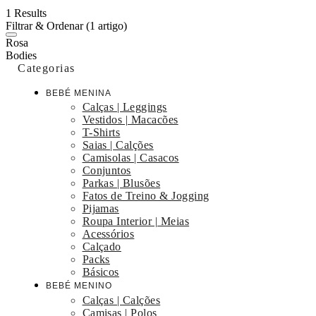
1 Results
Filtrar & Ordenar
(1 artigo)
Rosa
Bodies
Categorias
BEBÉ MENINA
Calças | Leggings
Vestidos | Macacões
T-Shirts
Saias | Calções
Camisolas | Casacos
Conjuntos
Parkas | Blusões
Fatos de Treino & Jogging
Pijamas
Roupa Interior | Meias
Acessórios
Calçado
Packs
Básicos
BEBÉ MENINO
Calças | Calções
Camisas | Polos