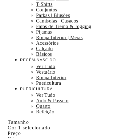
T-Shirts
Conjuntos
Parkas | Blusões
Camisolas | Casacos
Fatos de Treino & Jogging
Pijamas
Roupa Interior | Meias
Acessórios
Calçado
Básicos
RECÉM-NASCIDO
Ver Tudo
Vestuário
Roupa Interior
Puericultura
PUERICULTURA
Ver Tudo
Auto & Passeio
Quarto
Refeição
Tamanho
Cor
1 selecionado
Preço