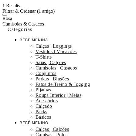
1 Results
Filtrar & Ordenar
(1 artigo)
Rosa
Camisolas & Casacos
Categorias
BEBÉ MENINA
Calças | Leggings
Vestidos | Macacões
T-Shirts
Saias | Calções
Camisolas | Casacos
Conjuntos
Parkas | Blusões
Fatos de Treino & Jogging
Pijamas
Roupa Interior | Meias
Acessórios
Calçado
Packs
Básicos
BEBÉ MENINO
Calças | Calções
Camisas | Polos