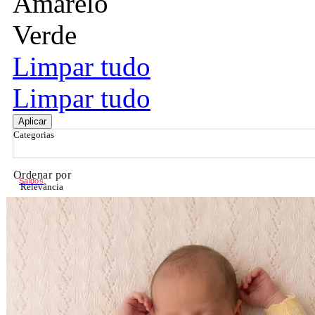
Amarelo
Verde
Limpar tudo
Limpar tudo
Aplicar
Categorias
Ordenar por
Saldos
Relevância
Relevância
Preço Crescente
Preço Decrescente
Nome do Produto A - Z
Nome do Produto Z - A
Filtrar & Ordenar