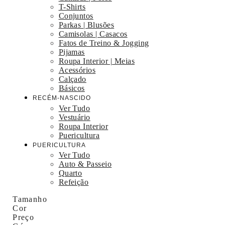
T-Shirts
Conjuntos
Parkas | Blusões
Camisolas | Casacos
Fatos de Treino & Jogging
Pijamas
Roupa Interior | Meias
Acessórios
Calçado
Básicos
RECÉM-NASCIDO
Ver Tudo
Vestuário
Roupa Interior
Puericultura
PUERICULTURA
Ver Tudo
Auto & Passeio
Quarto
Refeição
Tamanho
Cor
Preço