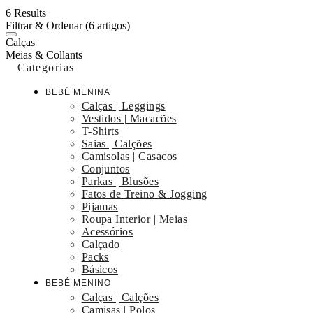
6 Results
Filtrar & Ordenar
(6 artigos)
Calças
Meias & Collants
Categorias
BEBÉ MENINA
Calças | Leggings
Vestidos | Macacões
T-Shirts
Saias | Calções
Camisolas | Casacos
Conjuntos
Parkas | Blusões
Fatos de Treino & Jogging
Pijamas
Roupa Interior | Meias
Acessórios
Calçado
Packs
Básicos
BEBÉ MENINO
Calças | Calções
Camisas | Polos