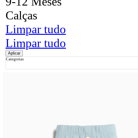
9-12 Meses
Calças
Limpar tudo
Limpar tudo
Aplicar
Categorias
Ordenar por
Relevância
Relevância
Preço Crescente
Preço Decrescente
Nome do Produto A - Z
Nome do Produto Z - A
Filtrar & Ordenar