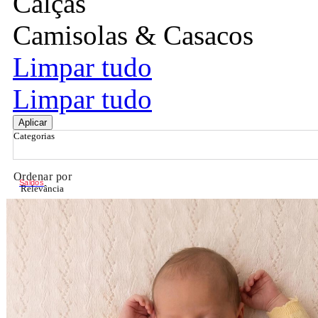
Calças
Camisolas & Casacos
Limpar tudo
Limpar tudo
Aplicar
Categorias
Ordenar por
Saldos
Relevância
Relevância
Preço Crescente
Preço Decrescente
Nome do Produto A - Z
Nome do Produto Z - A
Filtrar & Ordenar