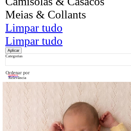
Camisolas & Casacos
Meias & Collants
Limpar tudo
Limpar tudo
Aplicar
Categorias
Ordenar por
Saldos
Relevância
Relevância
Preço Crescente
Preço Decrescente
Nome do Produto A - Z
Nome do Produto Z - A
Filtrar & Ordenar