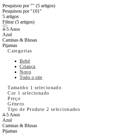
Pesquisou por ""
(5 artigos)
Pesquisou por "{0}"
5 artigos
Filtrar
(5 artigos)
4-5 Anos
Azul
Camisas & Blusas
Pijamas
Categorias
Bebé
Criança
Novo
Todo o site
Tamanho
1 selecionado
Cor
1 selecionado
Preço
Género
Tipo de Produto
2 selecionados
4-5 Anos
Azul
Camisas & Blusas
Pijamas