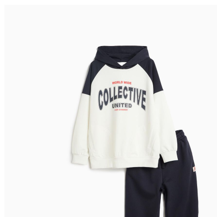
Ordenar por
Relevância
Relevância
Preço Crescente
Preço Decrescente
Nome do Produto A - Z
Nome do Produto Z - A
Filtrar & Ordenar