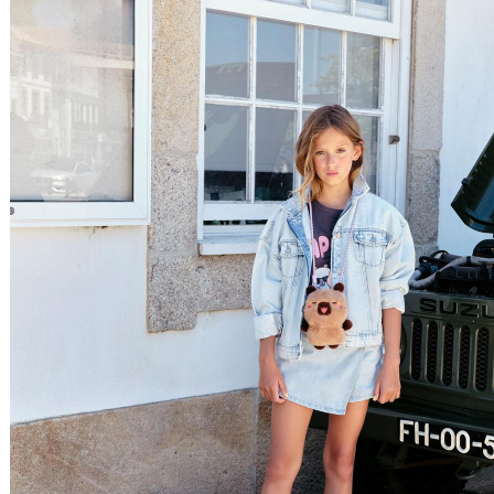
Relevância
Preço Crescente
Preço Decrescente
Nome do Produto A - Z
Nome do Produto Z - A
Filtrar & Ordenar