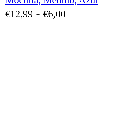
Mochila, Menino, Azul
-
€
12,
99
€
6,
00