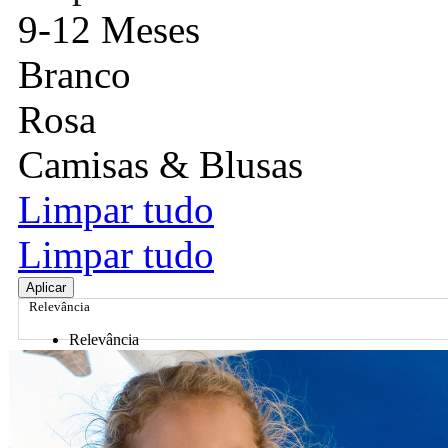
9-12 Meses
Branco
Rosa
Camisas & Blusas
Limpar tudo
Limpar tudo
Aplicar
Relevância
Relevância
Preço Crescente
Preço Decrescente
Nome do Produto A - Z
Nome do Produto Z - A
Ordenar por