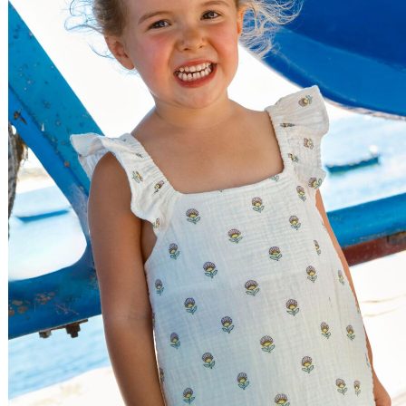
Relevância
Relevância
Preço Crescente
Preço Decrescente
Nome do Produto A - Z
Nome do Produto Z - A
Filtrar