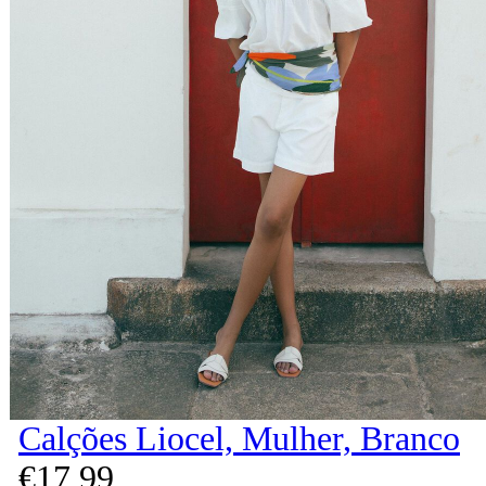
Calções Liocel, Mulher, Branco
€
17,
99