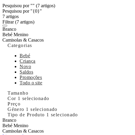
Pesquisou por ""
(7 artigos)
Pesquisou por "{0}"
7 artigos
Filtrar
(7 artigos)
Branco
Bebé Menino
Camisolas & Casacos
Categorias
Bebé
Criança
Novo
Saldos
Promoções
Todo o site
Tamanho
Cor
1 selecionado
Preço
Género
1 selecionado
Tipo de Produto
1 selecionado
Branco
Bebé Menino
Camisolas & Casacos