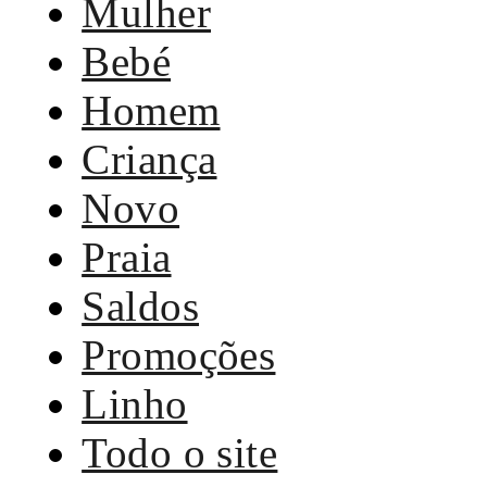
Mulher
Bebé
Homem
Criança
Novo
Praia
Saldos
Promoções
Linho
Todo o site