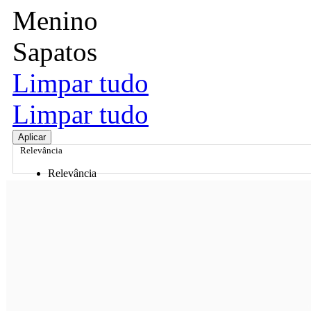
Menino
Sapatos
Limpar tudo
Limpar tudo
Aplicar
Relevância
Relevância
Preço Crescente
Preço Decrescente
Nome do Produto A - Z
Nome do Produto Z - A
Ordenar por
Relevância
Relevância
Preço Crescente
Preço Decrescente