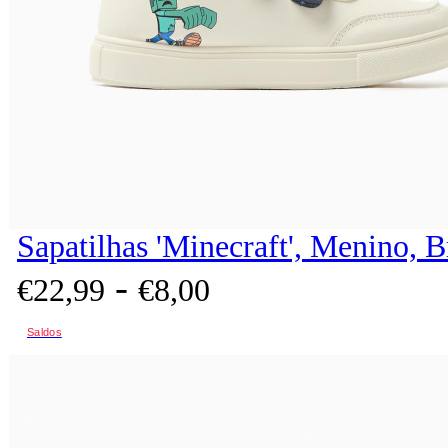
Sapatilhas 'Minecraft', Menino, 
-
€
22,
99
€
8,
00
Saldos