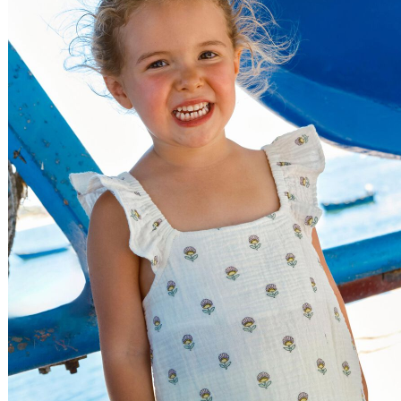
Nome do Produto Z - A
Ordenar por
Relevância
Relevância
Preço Crescente
Preço Decrescente
Nome do Produto A - Z
Nome do Produto Z - A
Filtrar