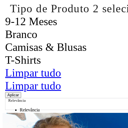
Tipo de Produto
2 sele
9-12 Meses
Branco
Camisas & Blusas
T-Shirts
Limpar tudo
Limpar tudo
Aplicar
Relevância
Relevância
Preço Crescente
Preço Decrescente
Nome do Produto A - Z