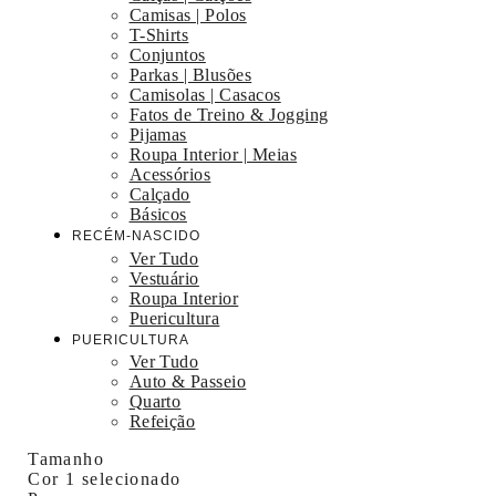
Camisas | Polos
T-Shirts
Conjuntos
Parkas | Blusões
Camisolas | Casacos
Fatos de Treino & Jogging
Pijamas
Roupa Interior | Meias
Acessórios
Calçado
Básicos
RECÉM-NASCIDO
Ver Tudo
Vestuário
Roupa Interior
Puericultura
PUERICULTURA
Ver Tudo
Auto & Passeio
Quarto
Refeição
Tamanho
Cor
1 selecionado