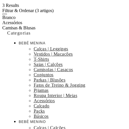
3 Results
Filtrar & Ordenar
(3 artigos)
Branco
Acessórios
Camisas & Blusas
Categorias
BEBÉ MENINA
Calças | Leggings
Vestidos | Macacões
T-Shirts
Saias | Calções
Camisolas | Casacos
Conjuntos
Parkas | Blusões
Fatos de Treino & Jogging
Pijamas
Roupa Interior | Meias
Acessórios
Calçado
Packs
Básicos
BEBÉ MENINO
Calças | Calções