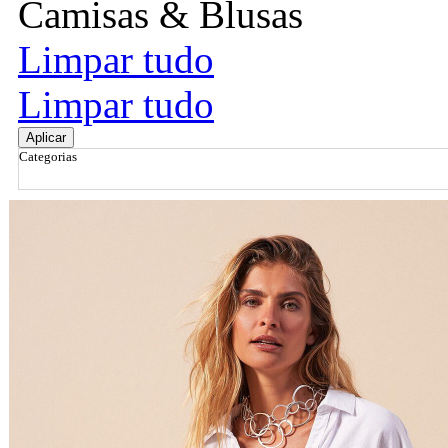
Camisas & Blusas
Limpar tudo
Limpar tudo
Aplicar
Categorias
Ordenar por
Relevância
Relevância
Preço Crescente
Preço Decrescente
Nome do Produto A - Z
Nome do Produto Z - A
Filtrar & Ordenar