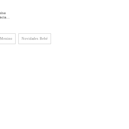
uisa
cia...
 Menino
Novidades Bebé