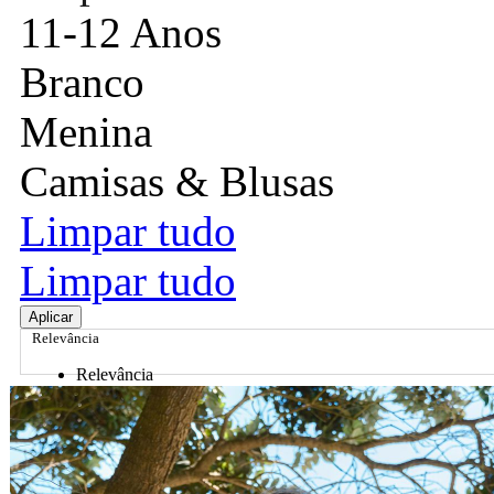
11-12 Anos
Branco
Menina
Camisas & Blusas
Limpar tudo
Limpar tudo
Aplicar
Relevância
Relevância
Preço Crescente
Preço Decrescente
Nome do Produto A - Z
Nome do Produto Z - A
Ordenar por