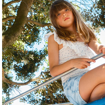
Relevância
Relevância
Preço Crescente
Preço Decrescente
Nome do Produto A - Z
Nome do Produto Z - A
Filtrar