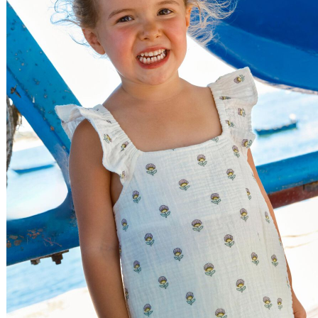
Relevância
Relevância
Preço Crescente
Preço Decrescente
Nome do Produto A - Z
Nome do Produto Z - A
Filtrar