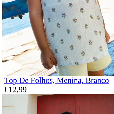
Top De Folhos, Menina, Branco
€
12,
99