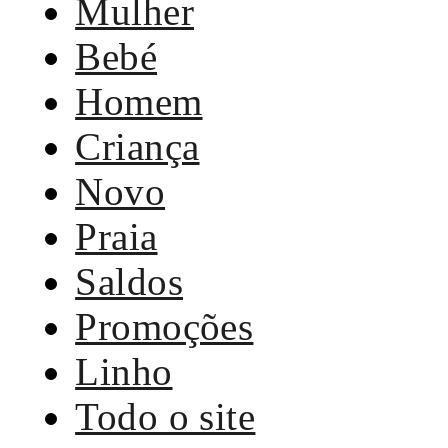
Mulher
Bebé
Homem
Criança
Novo
Praia
Saldos
Promoções
Linho
Todo o site