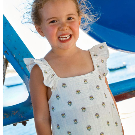
Nome do Produto Z - A
Ordenar por
Relevância
Relevância
Preço Crescente
Preço Decrescente
Nome do Produto A - Z
Nome do Produto Z - A
Filtrar