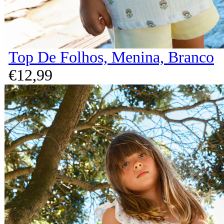
Top De Folhos, Menina, Branco
€
12,
99