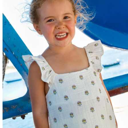
Nome do Produto Z - A
Ordenar por
Relevância
Relevância
Preço Crescente
Preço Decrescente
Nome do Produto A - Z
Nome do Produto Z - A
Filtrar