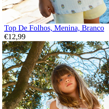
Top De Folhos, Menina, Branco
€
12,
99