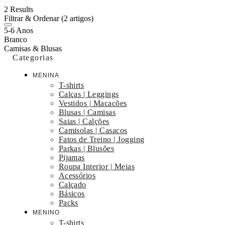
2 Results
Filtrar & Ordenar
(2 artigos)
5-6 Anos
Branco
Camisas & Blusas
Categorias
MENINA
T-shirts
Calças | Leggings
Vestidos | Macacões
Blusas | Camisas
Saias | Calções
Camisolas | Casacos
Fatos de Treino | Jogging
Parkas | Blusões
Pijamas
Roupa Interior | Meias
Acessórios
Calçado
Básicos
Packs
MENINO
T-shirts