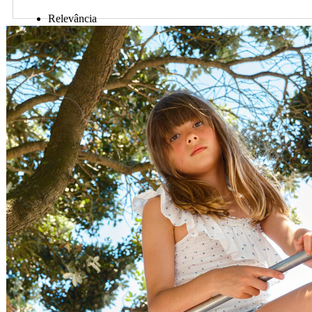
Relevância
Preço Crescente
Preço Decrescente
Nome do Produto A - Z
Nome do Produto Z - A
Ordenar por
Relevância
Relevância
Preço Crescente
Preço Decrescente
Nome do Produto A - Z
Nome do Produto Z - A
Filtrar