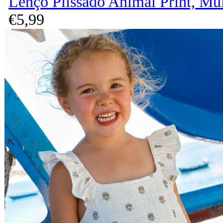
Lenço Plissado Animal Print, Mu
€
5,
99