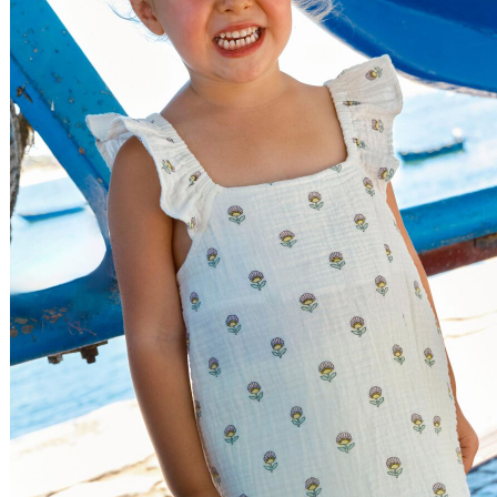
Relevância
Preço Crescente
Preço Decrescente
Nome do Produto A - Z
Nome do Produto Z - A
Filtrar