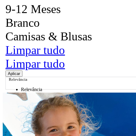
9-12 Meses
Branco
Camisas & Blusas
Limpar tudo
Limpar tudo
Aplicar
Relevância
Relevância
Preço Crescente
Preço Decrescente
Nome do Produto A - Z
Nome do Produto Z - A
Ordenar por
Relevância