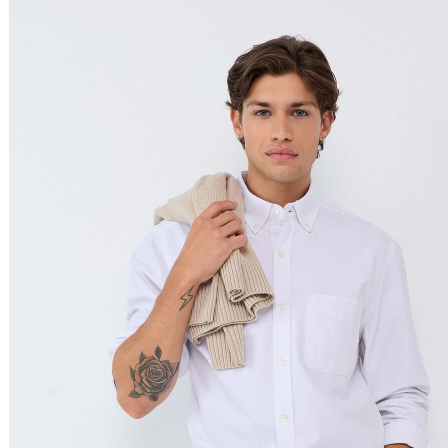
Preço Decrescente
Nome do Produto A - Z
Nome do Produto Z - A
Ordenar por
Relevância
Relevância
Preço Crescente
Preço Decrescente
Nome do Produto A - Z
Nome do Produto Z - A
Filtrar