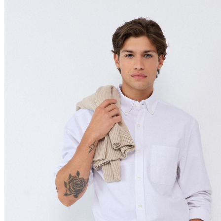
Preço Decrescente
Nome do Produto A - Z
Nome do Produto Z - A
Ordenar por
Relevância
Relevância
Preço Crescente
Preço Decrescente
Nome do Produto A - Z
Nome do Produto Z - A
Filtrar