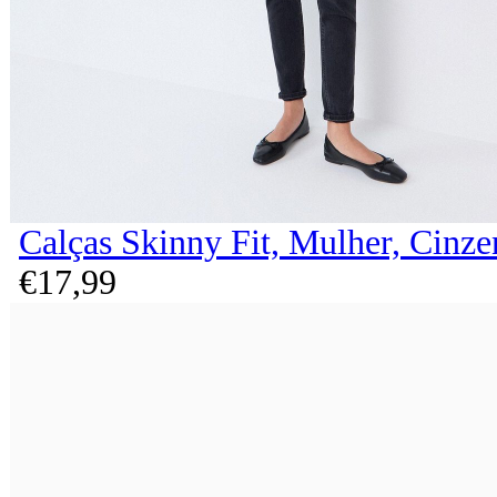
Calças Skinny Fit, Mulher, Cinze
€
17,
99