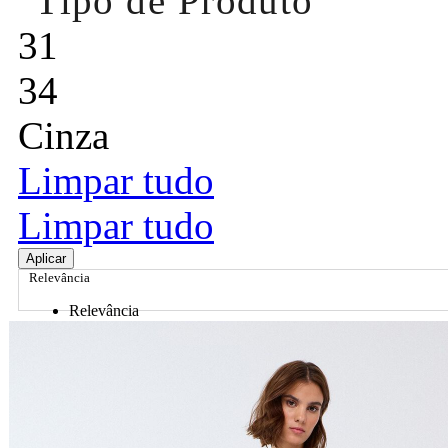
Tipo de Produto
31
34
Cinza
Limpar tudo
Limpar tudo
Aplicar
Relevância
Relevância
Preço Crescente
Preço Decrescente
Nome do Produto A - Z
Nome do Produto Z - A
Ordenar por
Relevância