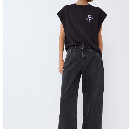
Relevância
Preço Crescente
Preço Decrescente
Nome do Produto A - Z
Nome do Produto Z - A
Filtrar