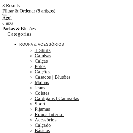
8 Results
Filtrar & Ordenar
(8 artigos)
Azul
Cinza
Parkas & Blusões
Categorias
ROUPA & ACESSÓRIOS
T-Shirts
Camisas
Calças
Polos
Calções
Casacos | Blusões
Malhas
Jeans
Coletes
Cardigans | Camisolas
Sport
Pijamas
Roupa Interior
Acessórios
Calçado
Básicos