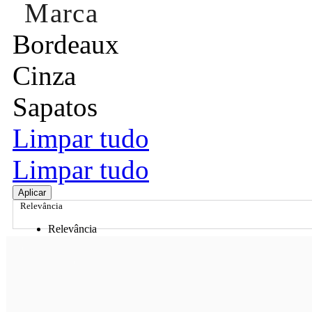
Marca
Bordeaux
Cinza
Sapatos
Limpar tudo
Limpar tudo
Aplicar
Relevância
Relevância
Preço Crescente
Preço Decrescente
Nome do Produto A - Z
Nome do Produto Z - A
Ordenar por