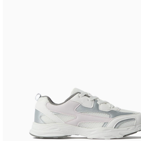
Relevância
Relevância
Preço Crescente
Preço Decrescente
Nome do Produto A - Z
Nome do Produto Z - A
Filtrar