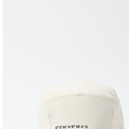
Preço Crescente
Preço Decrescente
Nome do Produto A - Z
Nome do Produto Z - A
Ordenar por
Relevância
Relevância
Preço Crescente
Preço Decrescente
Nome do Produto A - Z
Nome do Produto Z - A
Filtrar