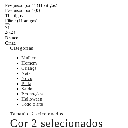
Pesquisou por ""
(11 artigos)
Pesquisou por "{0}"
11 artigos
Filtrar
(11 artigos)
31
40-41
Branco
Cinza
Categorias
Mulher
Homem
Criança
Natal
Novo
Praia
Saldos
Promoções
Halloween
Todo o site
Tamanho
2 selecionados
Cor
2 selecionados