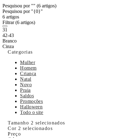
Pesquisou por ""
(6 artigos)
Pesquisou por "{0}"
6 artigos
Filtrar
(6 artigos)
31
42-43
Branco
Cinza
Categorias
Mulher
Homem
Criança
Natal
Novo
Praia
Saldos
Promoções
Halloween
Todo o site
Tamanho
2 selecionados
Cor
2 selecionados
Preço