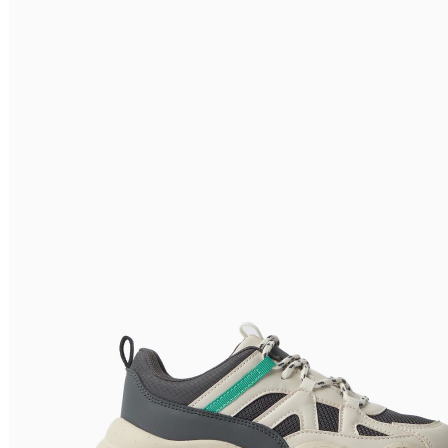
Nome do Produto Z - A
Ordenar por
Relevância
Relevância
Preço Crescente
Preço Decrescente
Nome do Produto A - Z
Nome do Produto Z - A
Filtrar