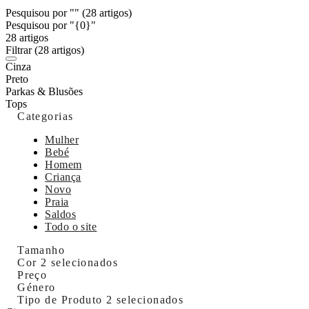
Pesquisou por ""
(28 artigos)
Pesquisou por "{0}"
28 artigos
Filtrar
(28 artigos)
Cinza
Preto
Parkas & Blusões
Tops
Categorias
Mulher
Bebé
Homem
Criança
Novo
Praia
Saldos
Todo o site
Tamanho
Cor
2 selecionados
Preço
Género
Tipo de Produto
2 selecionados