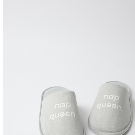
Preço Decrescente
Nome do Produto A - Z
Nome do Produto Z - A
Ordenar por
Relevância
Relevância
Preço Crescente
Preço Decrescente
Nome do Produto A - Z
Nome do Produto Z - A
Filtrar