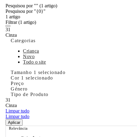
Pesquisou por ""
(1 artigo)
Pesquisou por "{0}"
1 artigo
Filtrar
(1 artigo)
31
Cinza
Categorias
Criança
Novo
Todo o site
Tamanho
1 selecionado
Cor
1 selecionado
Preço
Género
Tipo de Produto
31
Cinza
Limpar tudo
Limpar tudo
Aplicar
Relevância