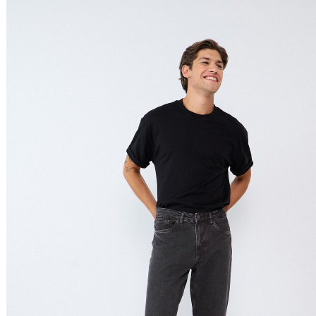
Preço Decrescente
Nome do Produto A - Z
Nome do Produto Z - A
Ordenar por
Relevância
Relevância
Preço Crescente
Preço Decrescente
Nome do Produto A - Z
Nome do Produto Z - A
Filtrar