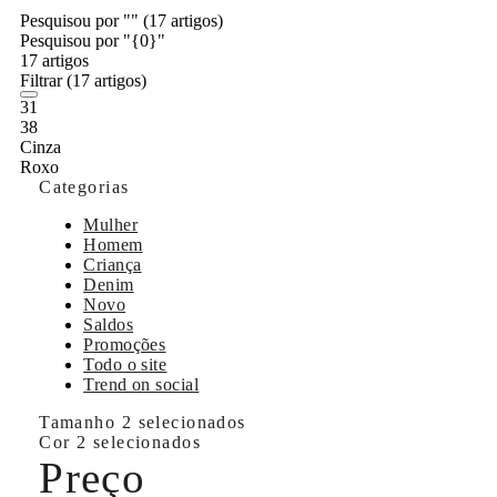
Pesquisou por ""
(17 artigos)
Pesquisou por "{0}"
17 artigos
Filtrar
(17 artigos)
31
38
Cinza
Roxo
Categorias
Mulher
Homem
Criança
Denim
Novo
Saldos
Promoções
Todo o site
Trend on social
Tamanho
2 selecionados
Cor
2 selecionados
Preço