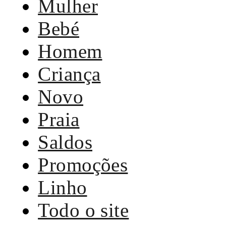
Mulher
Bebé
Homem
Criança
Novo
Praia
Saldos
Promoções
Linho
Todo o site