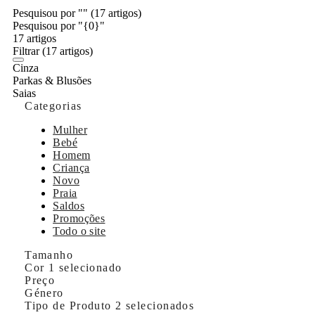
Pesquisou por ""
(17 artigos)
Pesquisou por "{0}"
17 artigos
Filtrar
(17 artigos)
Cinza
Parkas & Blusões
Saias
Categorias
Mulher
Bebé
Homem
Criança
Novo
Praia
Saldos
Promoções
Todo o site
Tamanho
Cor
1 selecionado
Preço
Género
Tipo de Produto
2 selecionados