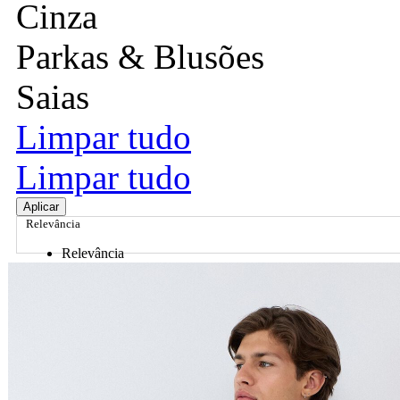
Cinza
Parkas & Blusões
Saias
Limpar tudo
Limpar tudo
Aplicar
Relevância
Relevância
Preço Crescente
Preço Decrescente
Nome do Produto A - Z
Nome do Produto Z - A
Ordenar por
Relevância
Relevância