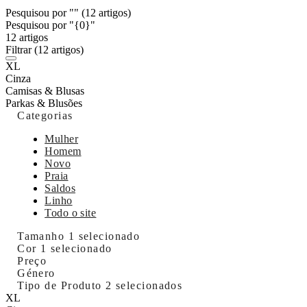
Pesquisou por ""
(12 artigos)
Pesquisou por "{0}"
12 artigos
Filtrar
(12 artigos)
XL
Cinza
Camisas & Blusas
Parkas & Blusões
Categorias
Mulher
Homem
Novo
Praia
Saldos
Linho
Todo o site
Tamanho
1 selecionado
Cor
1 selecionado
Preço
Género
Tipo de Produto
2 selecionados
XL