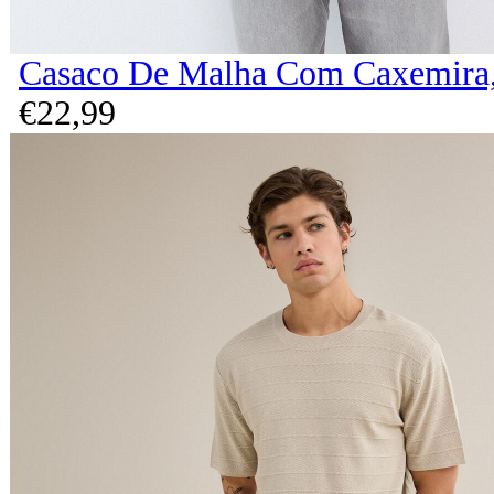
Casaco De Malha Com Caxemira
€
22,
99