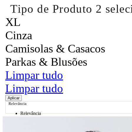
Tipo de Produto
2 sele
XL
Cinza
Camisolas & Casacos
Parkas & Blusões
Limpar tudo
Limpar tudo
Aplicar
Relevância
Relevância
Preço Crescente
Preço Decrescente
Nome do Produto A - Z