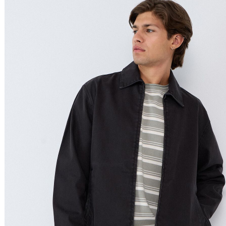
Nome do Produto Z - A
Ordenar por
Relevância
Relevância
Preço Crescente
Preço Decrescente
Nome do Produto A - Z
Nome do Produto Z - A
Filtrar