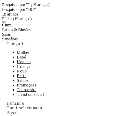
Pesquisou por ""
(19 artigos)
Pesquisou por "{0}"
19 artigos
Filtrar
(19 artigos)
Cinza
Parkas & Blusões
Saias
Sandálias
Categorias
Mulher
Bebé
Homem
Criança
Novo
Praia
Saldos
Promoções
Todo o site
Trend on social
Tamanho
Cor
1 selecionado
Preço